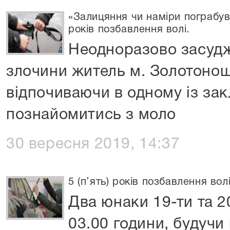
«Залицяння чи наміри пограбув
років позбавлення волі.
Неодноразово засудж
злочини житель м. Золотонош
відпочиваючи в одному із зак
познайомитись з моло
30 вересня 2019, 14:37
5 (п’ять) років позбавлення вол
Два юнаки 19-ти та 2
03.00 години, будучи