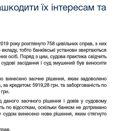
ашкодити їх інтересам та
019 року розглянуто 758 цивільних справ, з них
о вкладу, тобто банківські установи звертаються
них осіб. Поряд з цим, судова практика свідчить
у судові засідання і суд змушений був виносити
ло винесено заочне рішення, яким задоволено
за кредитом: 5919,28 грн. та заборгованість по
 грн.
 даного заочного рішення і довів у судовому
сть по відсоткам, оскільки банком не дотримано
у судом винесено нове рішення, яким стягнуто
прав.