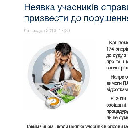
Неявка учасників справи
призвести до порушення
05 грудня 2019, 17:29
Канівськи
174 спорі
до суду з
про те, щ
заочні ріш
Наприкла
вимоги ПА
відсоткам
У 2019 р
засіданні
процедуру
лише суму
Таким чином інколи неявка учасників справи мо