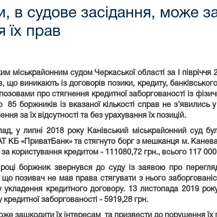
, в судове засідання, може з
 їх прав
м міськрайонним судом Черкаської області за І півріччя 2
в, що виникають із договорів позики, кредиту, банківськог
 позовами про стягнення кредитної заборгованості із фізич
о 85 боржників із вказаної кількості справ не з’явились 
ення за їх відсутності та без урахування їх позицій.
д, у липні 2018 року Канівський міськрайонний суд бу
Т КБ «ПриватБанк» та стягнуто борг з мешканця м. Канева, 
 за користування кредитом - 111080,72 грн., всього 117 000
оці боржник звернувся до суду із заявою про перегляд
, що позивач не мав права стягувати з нього заборговані
 укладення кредитного договору. 13 листопада 2019 рок
 кредитної заборгованості - 5919,28 грн.
же зашкодити їх інтересам та призвести до порушення їх 