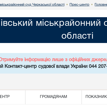
міськрайонний суд Черкаської області
Прес-центр
Головн
•
•
івський міськрайонний 
області
Отримуйте інформацію лише з офіційних джере
й Контакт-центр судової влади України 044 207
ЕНТР
ГРОМАДЯНАМ
ПОКАЗНИК