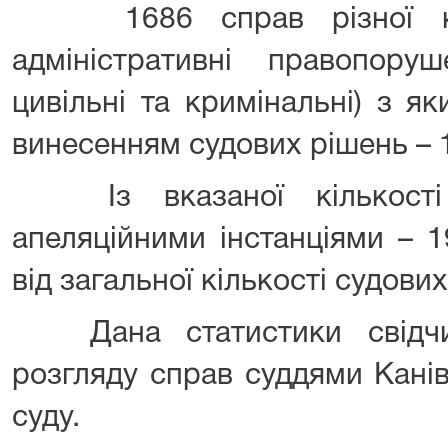
1686 справ різної кате
адміністративні правопоруше
цивільні та кримінальні) з я
винесенням судових рішень – 
Із вказаної кількості 
апеляційними інстанціями – 1
від загальної кількості судови
Дана статистики свідчит
розгляду справ суддями Кані
суду.