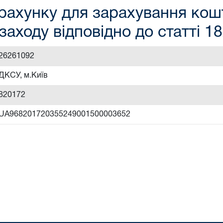
рахунку для зарахування кошт
заходу відповідно до статті 1
26261092
ДКСУ, м.Київ
820172
UA968201720355249001500003652