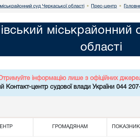
міськрайонний суд Черкаської області
Прес-центр
Головн
•
•
івський міськрайонний 
області
Отримуйте інформацію лише з офіційних джере
й Контакт-центр судової влади України 044 207
ЕНТР
ГРОМАДЯНАМ
ПОКАЗНИК