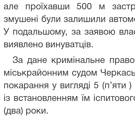
але проїхавши 500 м застря
змушені були залишили автомо
У подальшому, за заявою вла
виявлено винуватців.
За дане кримінальне право
міськрайонним судом Черкась
покарання у вигляді 5 (п’яти )
із встановленням їм іспитово
(два) роки.