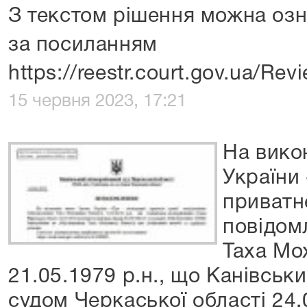
З текстом рішення можна оз
за посиланням
https://reestr.court.gov.ua/Re
15 червня 2023, 17:21
На вико
України
приватн
повідом
Таха Мо
21.05.1979 р.н., що Канівсь
судом Черкаської області 24.