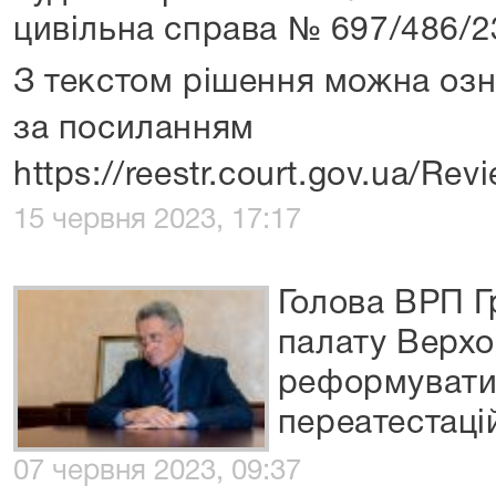
цивільна справа № 697/486/2
З текстом рішення можна оз
за посиланням
https://reestr.court.gov.ua/Re
15 червня 2023, 17:17
Голова ВРП Г
палату Верхо
реформувати
переатестаці
07 червня 2023, 09:37