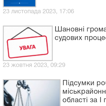
23 листопада 2023, 17:06
Шановні грома
судових процес
23 жовтня 2023, 09:29
Підсумки ро
міськрайонн
області за І