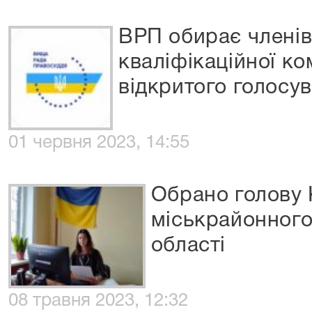
ВРП обирає члені
кваліфікаційної ко
відкритого голосу
01 червня 2023, 14:55
Обрано голову 
міськрайонного
області
08 травня 2023, 12:32