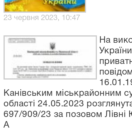
23 червня 2023, 10:47
На вик
Україн
приват
повідом
16.01.1
Канівським міськрайонним с
області 24.05.2023 розглянут
697/909/23 за позовом Лівні Ю
А