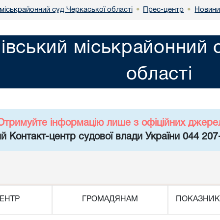
міськрайонний суд Черкаської області
Прес-центр
Новин
•
•
івський міськрайонний 
області
Отримуйте інформацію лише з офіційних джере
й Контакт-центр судової влади України 044 207
ЕНТР
ГРОМАДЯНАМ
ПОКАЗНИК