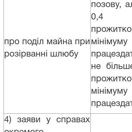
позову, 
0,4 
прожитко
про поділ майна при
мінім
розірванні шлюбу
працезда
не більш
прожитко
мінім
працездат
4) заяви у справах