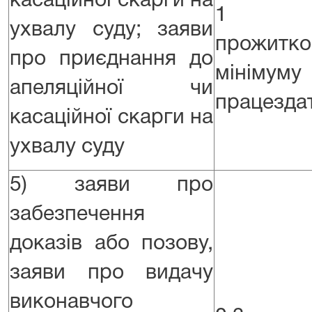
касаційної скарги на
1 р
ухвалу суду; заяви
прожитко
про приєднання до
мінім
апеляційної чи
працездат
касаційної скарги на
ухвалу суду
5) заяви про
забезпечення
доказів або позову,
заяви про видачу
виконавчого