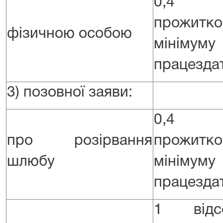
0,4 
прожитко
фізичною особою
мінім
працездат
3) позовної заяви:
0,4 
про розірвання
прожитко
шлюбу
мінім
працездат
1 відс