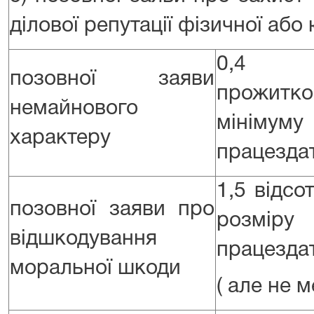
ділової репутації фізичної або
0,4 
позовної заяви
прожитко
немайнового
мінім
характеру
працездат
1,5 відсо
позовної заяви про
розміру
відшкодування
працездат
моральної шкоди
( але не 