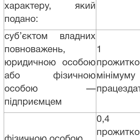
характеру, який
подано:
суб’єктом владних
повноважень,
1 р
юридичною особою
прожитко
або фізичною
мінім
особою —
працездат
підприємцем
0,4 
прожитко
фізичною особою