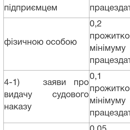
підприємцем
працездат
0,2 
прожитко
фізичною особою
мінім
працездат
0,1 
4-1) заяви про
прожитко
видачу судового
мінім
наказу
працездат
0,05 