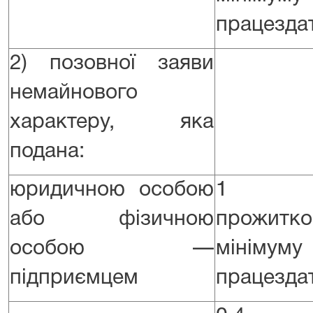
працездат
2) позовної заяви
немайнового
характеру, яка
подана:
юридичною особою
1 р
або фізичною
прожитко
особою —
мінім
підприємцем
працездат