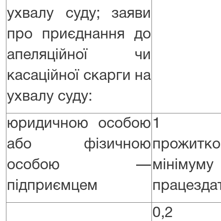
ухвалу суду; заяви
про приєднання до
апеляційної чи
касаційної скарги на
ухвалу суду:
юридичною особою
1 р
або фізичною
прожитко
особою —
мінім
підприємцем
працездат
0,2 