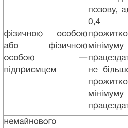
позову, 
0,4 
фізичною особою
прожитко
або фізичною
мінім
особою —
працезда
підприємцем
не більш
прожитко
мінім
працездат
немайнового