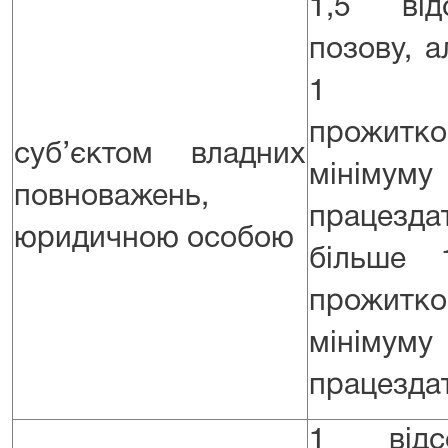
1,5 від
позову, 
1 р
прожитко
суб’єктом владних
мінім
повноважень,
працездат
юридичною особою
більше 
прожитко
мінім
працездат
1 відс