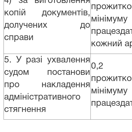
4) за виготовлення
прожитко
копій документів,
мінім
долучених до
працезда
справи
кожний ар
5. У разі ухвалення
0,2 
судом постанови
прожитко
про накладення
мінім
адміністративного
працездат
стягнення