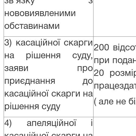
зв’язку з
нововиявленими
обставинами
3) касаційної скарги
200 відсо
на рішення суду,
при подан
заяви про
20 розмі
приєднання до
працездат
касаційної скарги на
( але не 
рішення суду
4) апеляційної і