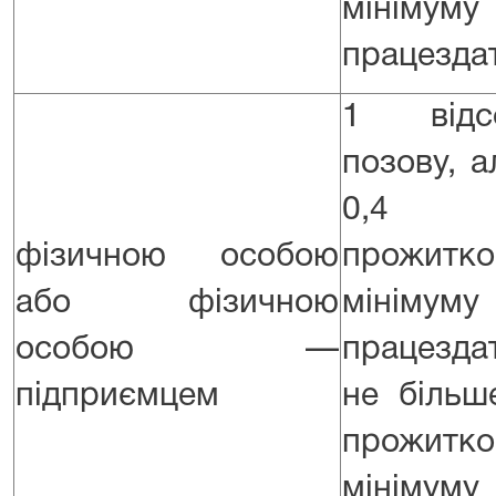
мінім
працездат
1 відс
позову, 
0,4 
фізичною особою
прожитко
або фізичною
мінім
особою —
працезда
підприємцем
не більш
прожитко
мінім