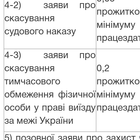
4-2) заяви про
прожитко
скасування
мінім
судового наказу
працездат
4-3) заяви про
скасування
0,2 
тимчасового
прожитко
обмеження фізичної
мінім
особи у праві виїзду
працездат
за межі України
5) позовної заяви про захист ч