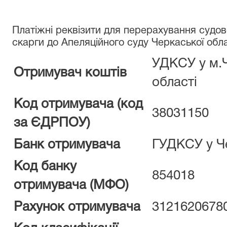
Платiжнi реквiзити для перерахування судов
скарги до Апеляційного суду Черкаської обла
УДКСУ у м.
Отримувач коштів
області
Код отримувача (код
38031150
за ЄДРПОУ)
Банк отримувача
ГУДКСУ у Ч
Код банку
854018
отримувача (МФО)
Рахунок отримувача
3121620678