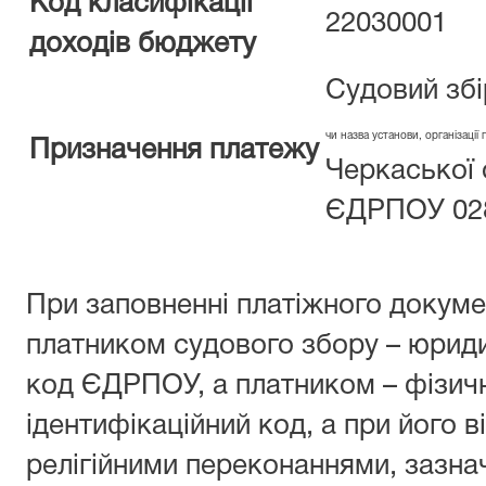
Код класифікації
22030001
доходів бюджету
Судовий збі
чи назва установи, організації 
Призначення платежу
Черкаської 
ЄДРПОУ 02
При заповненні платіжного докуме
платником судового збору – юрид
код ЄДРПОУ, а платником – фізич
ідентифікаційний код, а при його ві
релігійними переконаннями, зазнач