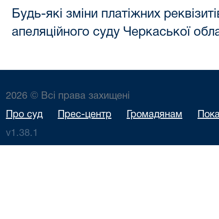
Будь-які зміни платіжних реквізит
апеляційного суду Черкаської обла
2026 © Всі права захищені
Про суд
Прес-центр
Громадянам
Пока
v1.38.1