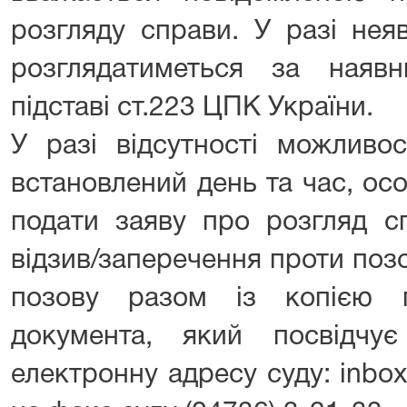
розгляду справи. У разі нея
розглядатиметься за наяв
підставі ст.223 ЦПК України.
У разі відсутності можливо
встановлений день та час, ос
подати заяву про розгляд сп
відзив/заперечення проти поз
позову разом із копією 
документа, який посвідчу
електронну адресу суду: inbox