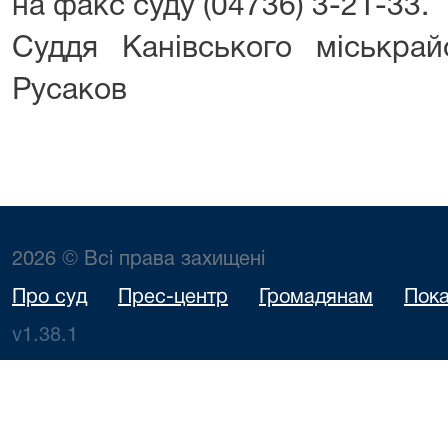
на факс суду (04736) 3-21-33.
Суддя Канівського міськр
Русаков
2026 © Всі права захищені
Про суд
Прес-центр
Громадянам
Пока
v1.38.1