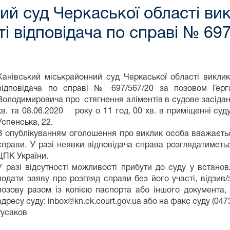
ий суд Черкаської області в
і відповідача по справі № 69
Канівський міськрайонний суд Черкаської області викл
відповідача по справі № 697/567/20 за позовом Герг
Володимировича про стягнення аліментів в судове засідання
хв. та 08.06.2020 року о 11 год. 00 хв. в приміщенні суду
Успенська, 22.
З опублікуванням оголошення про виклик особа вважаєтьс
справи. У разі неявки відповідача справа розглядатиметьс
ЦПК України.
У разі відсутності можливості прибути до суду у встано
подати заяву про розгляд справи без його участі, відзив
позову разом із копією паспорта або іншого документа, 
адресу суду: inbox@kn.ck.court.gov.ua або на факс суду (047
Русаков