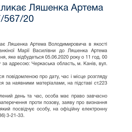
икликає Ляшенка Артема
7/567/20
икає Ляшенка Артема Володимировича в якості
анкіної Марії Василівни до Ляшенка Артема
, яке відбудеться 05.06.2020 року о 11 год. 00
 за адресою: Черкаська область, м. Канів, вул.
я повідомленою про дату, час і місце розгляду
я за наявними матеріалами, на підставі ст.223
влений день та час, особа має право завчасно
/заперечення проти позову, заяву про визнання
який посвідчує особу, на офіційну електронну
36) 3-21-33.