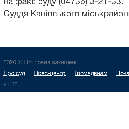
на факс суду (04736) 3-21-33.
Суддя Канівського міськрайо
2026 © Всі права захищені
Про суд
Прес-центр
Громадянам
Пока
v1.38.1