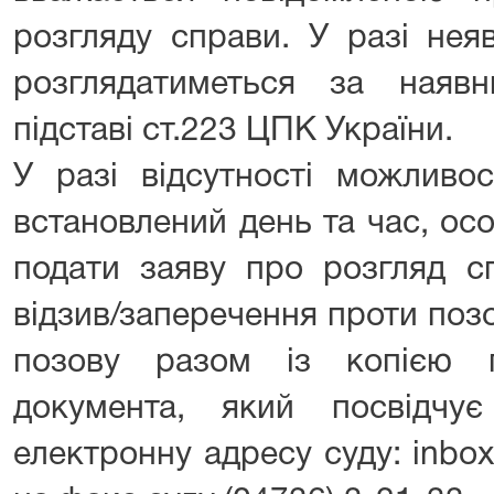
розгляду справи. У разі нея
розглядатиметься за наяв
підставі ст.223 ЦПК України.
У разі відсутності можливо
встановлений день та час, ос
подати заяву про розгляд сп
відзив/заперечення проти поз
позову разом із копією 
документа, який посвідчу
електронну адресу суду: inbox