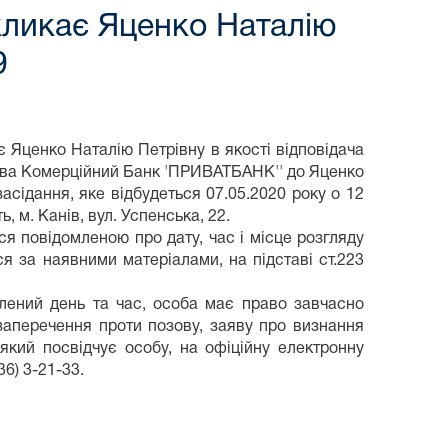
кликає Яценко Наталію
9
 Яценко Наталію Петрівну в якості відповідача
ства Комерційний Банк 'ПРИВАТБАНК'' до Яценко
асідання, яке відбудеться 07.05.2020 року о 12
, м. Канів, вул. Успенська, 22.
я повідомленою про дату, час і місце розгляду
я за наявними матеріалами, на підставі ст.223
влений день та час, особа має право завчасно
/заперечення проти позову, заяву про визнання
який посвідчує особу, на офіційну електронну
36) 3-21-33.