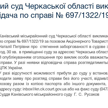
ий суд Черкаської області ви
відача по справі № 697/1322/1
Канівський міськрайонний суд Черкаської області викликає
по справі № 697/1322/19 за позовом Акціонерного Товари
Наталії Петрівни про стягнення заборгованості в судове з
год. 30 хв. в приміщенні суду за адресою: Черкаська область
З опублікуванням оголошення про виклик особа вважаєтьс
справи. У разі неявки відповідача справа розглядатиметьс
ЦПК України.
У разі відсутності можливості прибути до суду у встано
подати заяву про розгляд справи без його участі, відзив
позову разом із копією паспорта або іншого документа, 
адресу суду: inbox@kn.ck.court.gov.ua або на факс суду (047
Суддя Канівського міськрайонного суду Г. С. Русаков