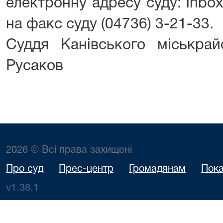
електронну адресу суду: inbox
на факс суду (04736) 3-21-33.
Суддя Канівського міськр
Русаков
2026 © Всі права захищені
Про суд
Прес-центр
Громадянам
Пока
v1.38.1