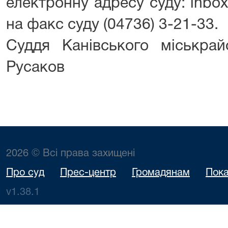
електронну адресу суду: inbox
на факс суду (04736) 3-21-33.
Суддя Канівського міськр
Русаков
2026 © Всі права захищені
Про суд
Прес-центр
Громадянам
Пока
v1.38.1