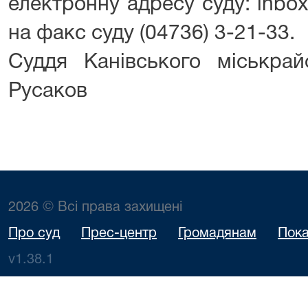
електронну адресу суду: inbox
на факс суду (04736) 3-21-33.
Суддя Канівського міськр
Русаков
2026 © Всі права захищені
Про суд
Прес-центр
Громадянам
Пока
v1.38.1