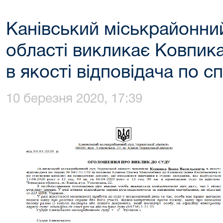
Канівський міськрайонни
області викликає Ковпик
в якості відповідача по с
10 березня 2020, 17:39