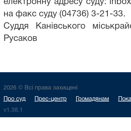
електронну адресу суду: inbox
на факс суду (04736) 3-21-33.
Суддя Канівського міськр
Русаков
2026 © Всі права захищені
Про суд
Прес-центр
Громадянам
Пока
v1.38.1