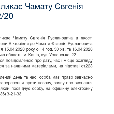
кликає Чамату Євгенія
2/20
кликає Чамату Євгенія Руслановича в якості
лени Вікторівни до Чамати Євгенія Руслановича
 15.04.2020 року о 14 год. 30 хв. та 16.04.2020
ка область, м. Канів, вул. Успенська, 22.
я повідомленою про дату, час і місце розгляду
ся за наявними матеріалами, на підставі ст.223
влений день та час, особа має право завчасно
/заперечення проти позову, заяву про визнання
який посвідчує особу, на офіційну електронну
36) 3-21-33.