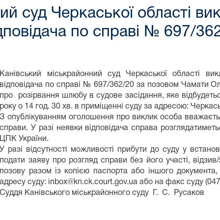
ий суд Черкаської області ви
дповідача по справі № 697/36
Канівський міськрайонний суд Черкаської області ви
відповідача по справі № 697/362/20 за позовом Чамати О
про розірвання шлюбу в судове засідання, яке відбудеться
року о 14 год. 30 хв. в приміщенні суду за адресою: Черкась
З опублікуванням оголошення про виклик особа вважаєтьс
справи. У разі неявки відповідача справа розглядатиметь
ЦПК України.
У разі відсутності можливості прибути до суду у встано
подати заяву про розгляд справи без його участі, відзив
позову разом із копією паспорта або іншого документа, 
адресу суду: inbox@kn.ck.court.gov.ua або на факс суду (047
Суддя Канівського міськрайонного суду Г. С. Русаков