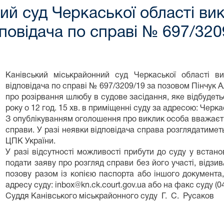
ий суд Черкаської області вик
дповідача по справі № 697/320
Канівський міськрайонний суд Черкаської області ви
відповідача по справі № 697/3209/19 за позовом Пінчук А
про розірвання шлюбу в судове засідання, яке відбудеться
року о 12 год. 15 хв. в приміщенні суду за адресою: Черкас
З опублікуванням оголошення про виклик особа вважаєть
справи. У разі неявки відповідача справа розглядатиметь
ЦПК України.
У разі відсутності можливості прибути до суду у встан
подати заяву про розгляд справи без його участі, відзи
позову разом із копією паспорта або іншого документа,
адресу суду: inbox@kn.ck.court.gov.ua або на факс суду (0
Суддя Канівського міськрайонного суду Г. С. Русаков