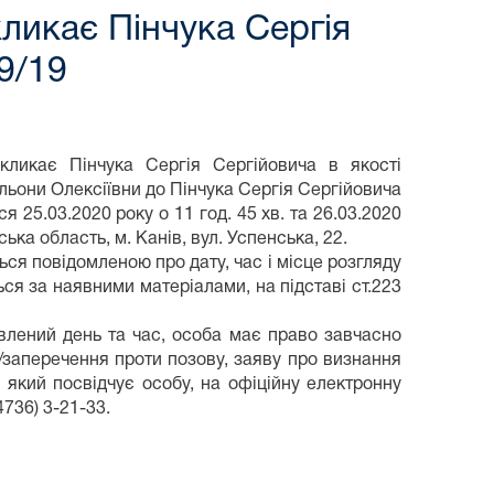
ликає Пінчука Сергія
9/19
кликає Пінчука Сергія Сергійовича в якості
льони Олексіївни до Пінчука Сергія Сергійовича
 25.03.2020 року о 11 год. 45 хв. та 26.03.2020
ька область, м. Канів, вул. Успенська, 22.
ся повідомленою про дату, час і місце розгляду
ся за наявними матеріалами, на підставі ст.223
овлений день та час, особа має право завчасно
в/заперечення проти позову, заяву про визнання
 який посвідчує особу, на офіційну електронну
4736) 3-21-33.