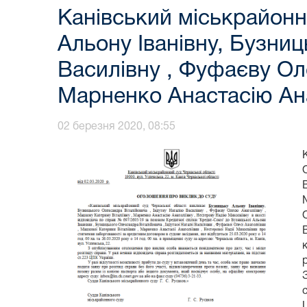
Канівський міськрайонн
Альону Іванівну, Бузниц
Василівну , Фуфаєву Оле
Марненко Анастасію Ана
02 березня 2020, 08:55