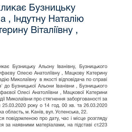
кликає Бузницьку
а , Індутну Наталію
рину Віталіївну ,
икає Бузницьку Альону Іванівну, Бузницького
Фуфаєву Олесю Анатоліївну , Мацкову Катерину
адію Миколаївну в якості відповідача по справі
' до Бузницької Альони Іванівни , Бузницького
уфаєвої Олесі Анатоліївни , Мацкової Катерини
адії Миколаївни про стягнення заборгованості за
25.03.2020 року о 14 год. 00 хв. та 26.03.2020
а область, м. Канів, вул. Успенська, 22.
я повідомленою про дату, час і місце розгляду
я за наявними матеріалами, на підставі ст.223