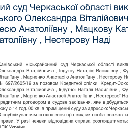
ий суд Черкаської області ви
ького Олександра Віталійович
сю Анатоліївну , Мацкову Кате
толіївну , Нестерову Наді
Канівський міськрайонний суд Черкаської області викл
Олександра Віталійовича , Індутну Наталію Василівну , 
Віталіївну , Марненко Анастасію Анатоліївну , Нестерову Н
№ 697/2605/19 за позовом Кредитної спілки 'Кредит-Союз
Олександра Віталійовича , Індутної Наталії Василівни , Ф
Віталіївни , Марненко Анастасії Анатоліївни , Нестерової Н
кредитним договором в судове засідання, яке відбудеться 
року о 14 год. 00 хв. в приміщенні суду за адресою: Черкаськ
З опублікуванням оголошення про виклик особа вважаєтьс
справи. У разі неявки відповідача справа розглядатиметьс
ЦПК України.