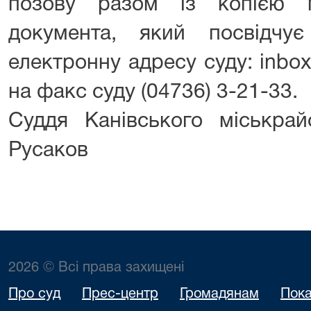
позову разом із копією 
документа, який посвідчу
електронну адресу суду: inbox
на факс суду (04736) 3-21-33.
Суддя Канівського міськр
Русаков
2026 © Всі права захищені
Про суд
Прес-центр
Громадянам
Пока