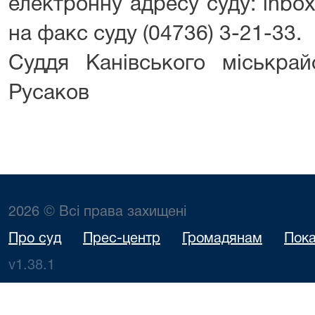
електронну адресу суду: inbox
на факс суду (04736) 3-21-33.
Суддя Канівського міськр
Русаков
2026 © Всі права захищені
Про суд
Прес-центр
Громадянам
Пока
v1.38.1