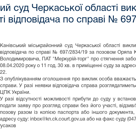
ий суд Черкаської області в
і відповідача по справі № 69
Канівський міськрайонний суд Черкаської області вик
відповідача по справі № 697/2834/19 за позовом Оряпа
Володимировича, ПАТ "Меркурій-торг" про стягнення забор
08.04.2020 року о 11 год. 30 хв. в приміщенні суду за адрес
22.
З опублікуванням оголошення про виклик особа вважаєтьс
справи. У разі неявки відповідача справа розглядатиметь
ЦПК України.
У разі відсутності можливості прибути до суду у встано
подати заяву про розгляд справи без його участі, відзив
позову разом із копією паспорта або іншого документа, 
адресу суду: inbox@kn.ck.court.gov.ua або на факс суду (047
Русаков