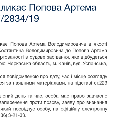
икликає Попова Артема
7/2834/19
ликає Попова Артема Володимировича в якості
 Костянтина Володимировича до Попова Артема
гованості в судове засідання, яке відбудеться
ою: Черкаська область, м. Канів, вул. Успенська,
я повідомленою про дату, час і місце розгляду
ся за наявними матеріалами, на підставі ст.223
влений день та час, особа має право завчасно
/заперечення проти позову, заяву про визнання
який посвідчує особу, на офіційну електронну
36) 3-21-33.