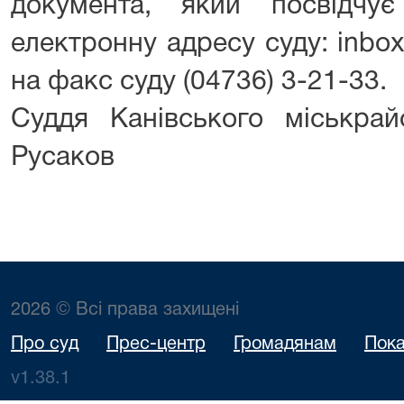
документа, який посвідчу
електронну адресу суду: inbox
на факс суду (04736) 3-21-33.
Суддя Канівського міськр
Русаков
2026 © Всі права захищені
Про суд
Прес-центр
Громадянам
Пока
v1.38.1