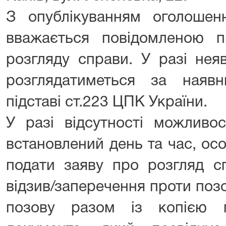
З опублікуванням оголоше
вважається повідомленою п
розгляду справи. У разі нея
розглядатиметься за наяв
підставі ст.223 ЦПК України.
У разі відсутності можливо
встановлений день та час, ос
подати заяву про розгляд сп
відзив/заперечення проти поз
позову разом із копією 