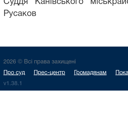
Суддя Канівського міськр
Русаков
2026 © Всі права захищені
Про суд
Прес-центр
Громадянам
Пока
v1.38.1