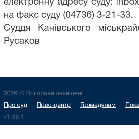
електронну адресу суду: inbox
на факс суду (04736) 3-21-33.
Суддя Канівського міськр
Русаков
2026 © Всі права захищені
Про суд
Прес-центр
Громадянам
Пока
v1.38.1