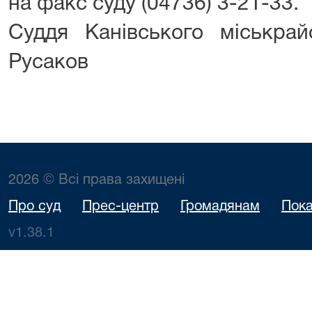
на факс суду (04736) 3-21-33.
Суддя Канівського міськр
Русаков
2026 © Всі права захищені
Про суд
Прес-центр
Громадянам
Пока
v1.38.1