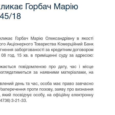
кликає Горбач Марію
645/18
икликає Горбач Марію Олександрівну в якості
ного Акціонерного Товариства Комерційний Банк
ягнення заборгованості за кредитним договором
 08 год. 15 хв. в приміщенні суду за адресою:
жається повідомленою про дату, час і місце
озглядатиметься за наявними матеріалами, на
овлений день та час, особа має право завчасно
в/заперечення проти позову, заяву про визнання
 який посвідчує особу, на офіційну електронну
4736) 3-21-33.