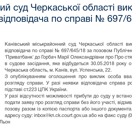
ий суд Черкаської області ви
відповідача по справі № 697/
Канівський міськрайонний суд Черкаської області в
відповідача по справі № 697/645/18 за позовом Публіч
'Приватбанк' до Горбач Марії Олександрівни про Про ст
в судове засідання, яке відбудеться 30.05.2018 року о
Черкаська область, м. Канів, вул. Успенська, 22.
З опублікуванням оголошення про виклик особа вва
розгляду справи. У разі неявки відповідача справа р
підставі ст.223 ЦПК України.
У разі відсутності можливості прибути до суду у встан
подати заяву про розгляд справи без його участі, відзи
позову разом із копією паспорта або іншого документа,
адресу суду: inbox@kn.ck.court.gov.ua або на факс суду (0
 Льон