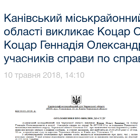
Канівський міськрайонни
області викликає Коцар О
Коцар Геннадія Олександ
учасників справи по спра
10 травня 2018, 14:10