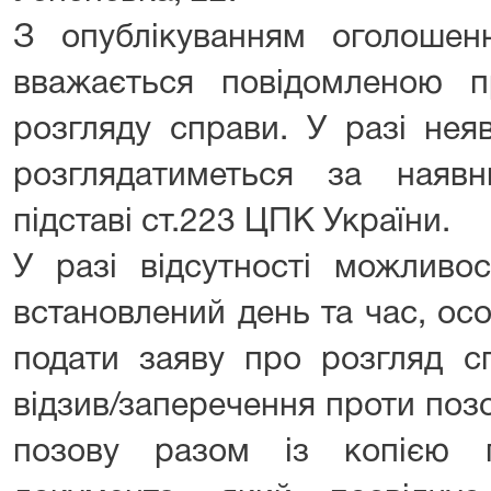
З опублікуванням оголоше
вважається повідомленою п
розгляду справи. У разі нея
розглядатиметься за наяв
підставі ст.223 ЦПК України.
У разі відсутності можливо
встановлений день та час, ос
подати заяву про розгляд сп
відзив/заперечення проти поз
позову разом із копією 