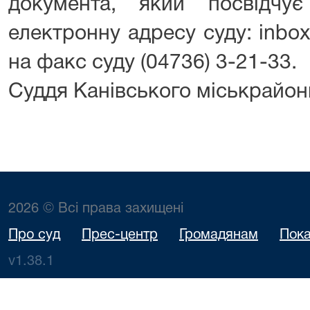
документа, який посвідчу
електронну адресу суду: inbox
на факс суду (04736) 3-21-33.
Суддя Канівського міськрайо
2026 © Всі права захищені
Про суд
Прес-центр
Громадянам
Пока
v1.38.1