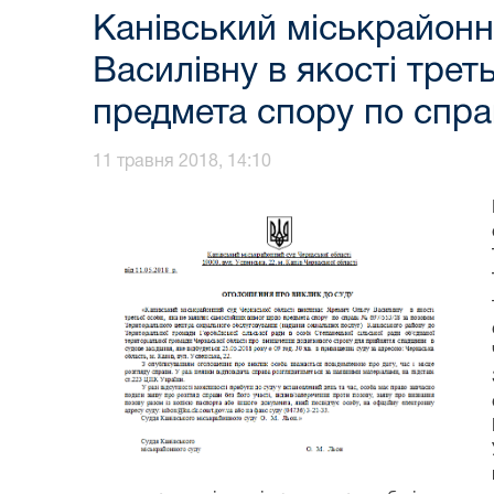
Канівський міськрайонн
Василівну в якості трет
предмета спору по спра
11 травня 2018, 14:10