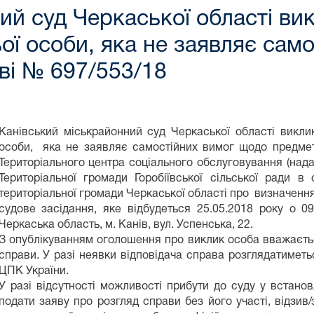
ий суд Черкаської області в
ьої особи, яка не заявляє сам
ві № 697/553/18
Канівський міськрайонний суд Черкаської області викли
особи, яка не заявляє самостійних вимог щодо предме
Територіального центра соціального обслуговування (над
Територіальної громади Горобіївської сільської ради в 
територіальної громади Черкаської області про визначенн
судове засідання, яке відбудеться 25.05.2018 року о 0
Черкаська область, м. Канів, вул. Успенська, 22.
З опублікуванням оголошення про виклик особа вважаєтьс
справи. У разі неявки відповідача справа розглядатиметь
ЦПК України.
У разі відсутності можливості прибути до суду у встано
подати заяву про розгляд справи без його участі, відзив