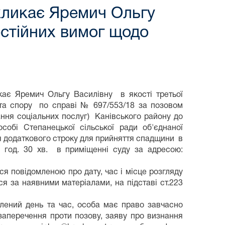
икликає Яремич Ольгу
остійних вимог щодо
кає Яремич Ольгу Василівну в якості третьої
та спору по справі № 697/553/18 за позовом
ання соціальних послуг) Канівського району до
особі Степанецької сільської ради об'єднаної
я додаткового строку для прийняття спадщини в
9 год. 30 хв. в приміщенні суду за адресою:
я повідомленою про дату, час і місце розгляду
ся за наявними матеріалами, на підставі ст.223
влений день та час, особа має право завчасно
/заперечення проти позову, заяву про визнання