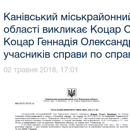
Канівський міськрайонни
області викликає Коцар О
Коцар Геннадія Олександ
учасників справи по спра
02 травня 2018, 17:01