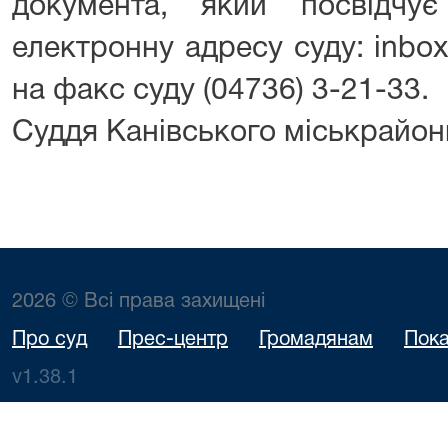
документа, який посвідчу
електронну адресу суду: inbox
на факс суду (04736) 3-21-33.
Суддя Канівського міськрайон
2026 © Всі права захищені
Про суд
Прес-центр
Громадянам
Пока
v1.38.1