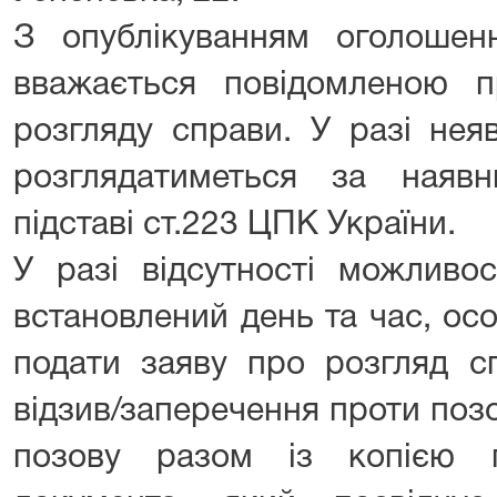
З опублікуванням оголоше
вважається повідомленою п
розгляду справи. У разі нея
розглядатиметься за наяв
підставі ст.223 ЦПК України.
У разі відсутності можливо
встановлений день та час, ос
подати заяву про розгляд сп
відзив/заперечення проти поз
позову разом із копією 