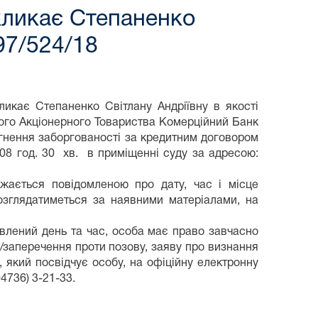
кликає Степаненко
697/524/18
ликає Степаненко Світлану Андріївну в якості
ного Акціонерного Товариства Комерційний Банк
ягнення заборгованості за кредитним договором
 08 год. 30 хв. в приміщенні суду за адресою:
жається повідомленою про дату, час і місце
розглядатиметься за наявними матеріалами, на
овлений день та час, особа має право завчасно
в/заперечення проти позову, заяву про визнання
 який посвідчує особу, на офіційну електронну
04736) 3-21-33.