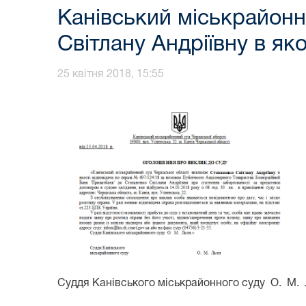
Канівський міськрайонн
Світлану Андріївну в як
25 квітня 2018, 15:55
Суддя Канівського міськрайонного суду О. М. 