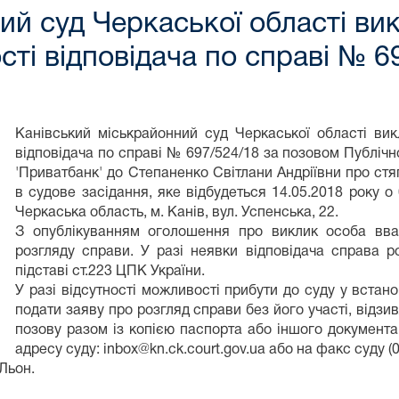
ий суд Черкаської області ви
ості відповідача по справі № 
Канівський міськрайонний суд Черкаської області вик
відповідача по справі № 697/524/18 за позовом Публіч
'Приватбанк' до Степаненко Світлани Андріївни про ст
в судове засідання, яке відбудеться 14.05.2018 року о
Черкаська область, м. Канів, вул. Успенська, 22.
З опублікуванням оголошення про виклик особа вва
розгляду справи. У разі неявки відповідача справа 
підставі ст.223 ЦПК України.
У разі відсутності можливості прибути до суду у встан
подати заяву про розгляд справи без його участі, відзи
позову разом із копією паспорта або іншого документа,
адресу суду: inbox@kn.ck.court.gov.ua або на факс суду (
Льон.