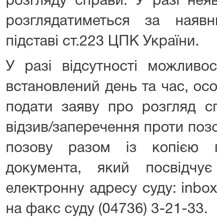
розгляду справи. У разі нея
розглядатиметься за наяв
підставі ст.223 ЦПК України.
У разі відсутності можливо
встановлений день та час, ос
подати заяву про розгляд сп
відзив/заперечення проти поз
позову разом із копією 
документа, який посвідчу
електронну адресу суду: inbox
на факс суду (04736) 3-21-33.