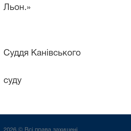
Льон.»
Суддя Канівського
міськра
суду О. М
2026 © Всі права захищені