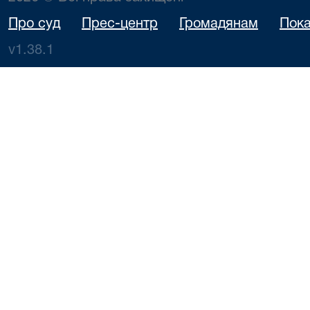
Про суд
Прес-центр
Громадянам
Пока
v1.38.1