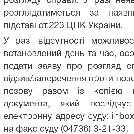
розгляду справи. У разі нея
розглядатиметься за наяв
підставі ст.223 ЦПК України.
У разі відсутності можливо
встановлений день та час, ос
подати заяву про розгляд сп
відзив/заперечення проти поз
позову разом із копією 
документа, який посвідчу
електронну адресу суду: inbox
на факс суду (04736) 3-21-33.