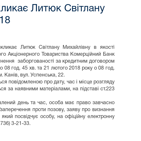
кликає Литюк Світлану
/18
икликає Литюк Світлану Михайлівну в якості
ого Акціонерного Товариства Комерційний Банк
гнення заборгованості за кредитним договором
 08 год. 45 хв. та 21 лютого 2018 року о 08 год.
. Канів, вул. Успенська, 22.
я повідомленою про дату, час і місце розгляду
ся за наявними матеріалами, на підставі ст.223
овлений день та час, особа має право завчасно
в/заперечення проти позову, заяву про визнання
 який посвідчує особу, на офіційну електронну
736) 3-21-33.