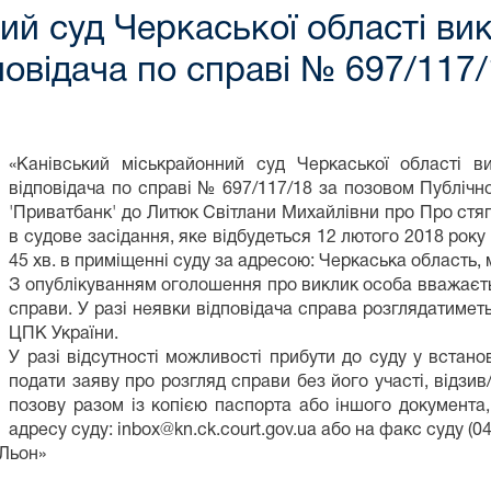
ий суд Черкаської області ви
повідача по справі № 697/117
«Канівський міськрайонний суд Черкаської області в
відповідача по справі № 697/117/18 за позовом Публічн
'Приватбанк' до Литюк Світлани Михайлівни про Про стя
в судове засідання, яке відбудеться 12 лютого 2018 року о
45 хв. в приміщенні суду за адресою: Черкаська область, м
З опублікуванням оголошення про виклик особа вважаєтьс
справи. У разі неявки відповідача справа розглядатиметь
ЦПК України.
У разі відсутності можливості прибути до суду у встан
подати заяву про розгляд справи без його участі, відзи
позову разом із копією паспорта або іншого документа,
адресу суду: inbox@kn.ck.court.gov.ua або на факс суду (04
 Льон»