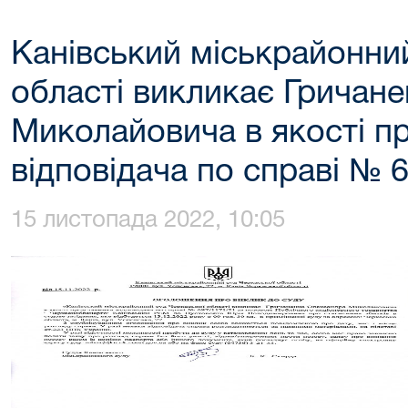
Канівський міськрайонни
області викликає Гричан
Миколайовича в якості п
відповідача по справі № 
15 листопада 2022, 10:05