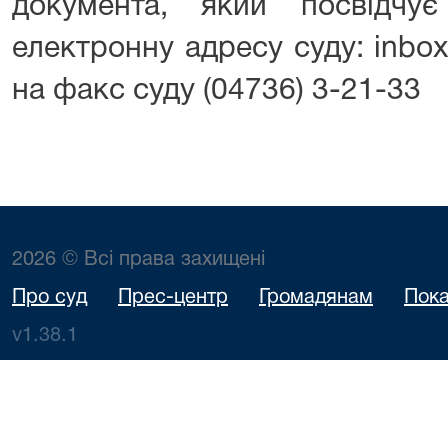
документа, який посвідчу
електронну адресу суду: inbox
на факс суду (04736) 3-21-33
2026 © Всі права захищені
Про суд
Прес-центр
Громадянам
Пока
v1.38.1