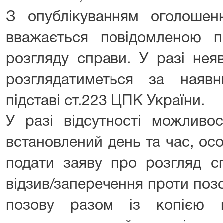
З опублікуванням оголоше
вважається повідомленою п
розгляду справи. У разі нея
розглядатиметься за наяв
підставі ст.223 ЦПК України.
У разі відсутності можливо
встановлений день та час, ос
подати заяву про розгляд сп
відзив/заперечення проти поз
позову разом із копією 