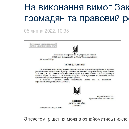
На виконання вимог Зак
громадян та правовий р
05 липня 2022, 10:35
З текстом рішення можна ознайомитись нижче аб