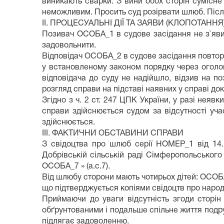
виникають сварки. З вини обох сторін сумісне
неможливим. Просить суд розірвати шлюб. Післ
ІІ. ПРОЦЕСУАЛЬНІ ДІЇ ТА ЗАЯВИ (КЛОПОТАНН
Позивач ОСОБА_1 в судове засідання не з`явила
задовольнити.
Відповідач ОСОБА_2 в судове засідання повторн
у встановленому законом порядку через оголош
відповідача до суду не надійшло, відзив на п
розгляд справи на підставі наявних у справі до
Згідно з ч. 2 ст. 247 ЦПК України, у разі неяв
справи здійснюється судом за відсутності уч
здійснюється.
ІІІ. ФАКТИЧНИ ОБСТАВИНИ СПРАВИ
З свідоцтва про шлюб серії НОМЕР_1 від 14
Добрівській сільській раді Сімферопольськог
ОСОБА_7 » (а.с.7).
Від шлюбу сторони мають чотирьох дітей: ОСО
що підтверджується копіями свідоцтв про народж
Приймаючи до уваги відсутність згоди сторін
обґрунтованими і подальше спільне життя подр
підлягає задоволенню.