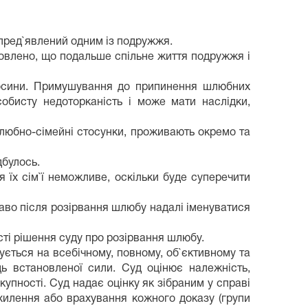
 пред`явлений одним із подружжя.
новлено, що подальше спільне життя подружжя і
носини. Примушування до припинення шлюбних
обисту недоторканість і може мати наслідки,
шлюбно-сімейні стосунки, проживають окремо та
дбулось.
їх сім`ї неможливе, оскільки буде суперечити
право після розірвання шлюбу надалі іменуватися
ості рішення суду про розірвання шлюбу.
ується на всебічному, повному, об`єктивному та
ь встановленої сили. Суд оцінює належність,
укупності. Суд надає оцінку як зібраним у справі
ідхилення або врахування кожного доказу (групи