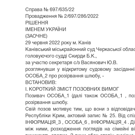
Справа № 697/635/22
Провадження № 2/697/286/2022
РІШЕННЯ
ІМЕНЕМ УКРАЇНИ
(ЗАОЧНЕ)
29 червня 2022 року м. Канів
Канівський міськрайонний суд Черкаської област
головуючого судді Скирди Б.К.,
за участю секретаря с/з Васянович Ю.В.
розглянувши у відкритому судовому засідан
ОСОБА_2 про розірвання шлюбу, -
ВСТАНОВИВ:
І. КОРОТКИЙ ЗМІСТ ПОЗОВНИХ ВИМОГ
Позивач ОСОБА_1 (далі також ОСОБА_1 , пози
розірвання шлюбу.
Свій позов мотивує тим, що вони з відповіда
Республіки Крим, актовий запис № 25. Від с
ІНФОРМАЦІЯ_3 , ОСОБА_6 , ІНФОРМАЦІЯ_4 . Діти
між ними, розходження поглядів на сімейні ві