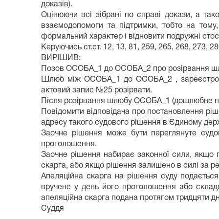
доказів).
Оцінюючи всі зібрані по справі докази, а та
взаємодопомоги та підтримки, тобто на тому
формальний характер і відновити подружні стос
Керуючись ст.ст. 12, 13, 81, 259, 265, 268, 273, 
ВИРІШИВ:
Позов ОСОБА_1 до ОСОБА_2 про розірвання шл
Шлюб між ОСОБА_1 до ОСОБА_2 , зареєстрован
актовий запис №25 розірвати.
Після розірвання шлюбу ОСОБА_1 (дошлюбне п
Повідомити відповідача про постановлення ріш
адресу такого судового рішення в Єдиному дер
Заочне рішення може бути переглянуте судо
проголошення.
Заочне рішення набирає законної сили, якщо 
скарга, або якщо рішення залишено в силі за р
Апеляційна скарга на рішення суду подається
вручене у день його проголошення або склад
апеляційна скарга подана протягом тридцяти дн
Суддя Б . К . 