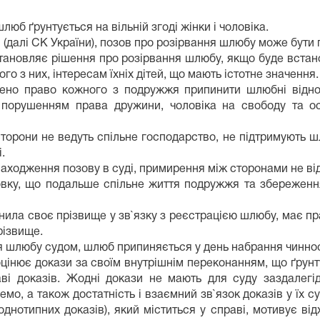
люб ґрунтується на вільній згоді жінки і чоловіка.
и (далі СК України), позов про розірвання шлюбу може бути
остановляє рішення про розірвання шлюбу, якщо буде вста
 з них, інтересам їхніх дітей, що мають істотне значення.
ачено право кожного з подружжя припинити шлюбні від
порушенням права дружини, чоловіка на свободу та ос
сторони не ведуть спільне господарство, не підтримують 
.
аходження позову в суді, примирення між сторонами не ві
овку, що подальше спільне життя подружжя та збереження 
мінила своє прізвище у зв`язку з реєстрацією шлюбу, має 
різвище.
вання шлюбу судом, шлюб припиняється у день набрання чинн
оцінює докази за своїм внутрішнім переконанням, що ґрунт
ві доказів. Жодні докази не мають для суду заздалегід
мо, а також достатність і взаємний зв`язок доказів у їх с
 однотипних доказів), який міститься у справі, мотивує в