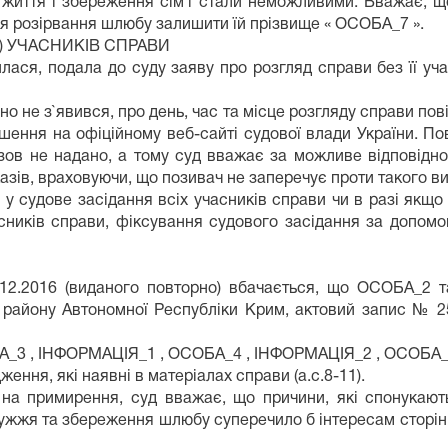
 життя і збереження сім`ї стали неможливими. Вважає, щ
я розірвання шлюбу залишити їй прізвище « ОСОБА_7 ».
Я) УЧАСНИКІВ СПРАВИ
ся, подала до суду заяву про розгляд справи без її учас
о не з`явився, про день, час та місце розгляду справи п
ення на офіційному веб-сайті судової влади України. По
озов не надано, а тому суд вважає за можливе відповідно
казів, враховуючи, що позивач не заперечує проти такого в
ки у судове засідання всіх учасників справи чи в разі як
асників справи, фіксування судового засідання за допомо
.12.2016 (виданого повторно) вбачається, що ОСОБА_2 
о району Автономної Республіки Крим, актовий запис № 
БА_3 , ІНФОРМАЦІЯ_1 , ОСОБА_4 , ІНФОРМАЦІЯ_2 , ОСОБА
ення, які наявні в матеріалах справи (а.с.8-11).
 на примирення, суд вважає, що причини, які спонукаю
ужжя та збереження шлюбу суперечило б інтересам сторін, 