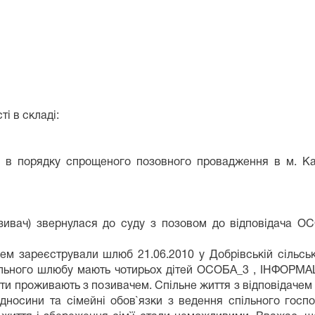
і в складі:
ні в порядку спрощеного позовного провадження в м. К
вач) звернулася до суду з позовом до відповідача ОС
чем зареєстрували шлюб 21.06.2010 у Добрівській сільсь
пільного шлюбу мають чотирьох дітей ОСОБА_3 , ІНФОРМ
 проживають з позивачем. Спільне життя з відповідачем 
дносини та сімейні обов`язки з ведення спільного госпо