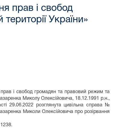
я прав і свобод
 території України»
 прав і свобод громадян та правовий режим та
азаренка Миколу Олексійовича, 18.12.1991 р.н.,
ті 29.06.2022 розглянута цивільна справа №
Назаренка Миколи Олексійовича про розірвання
91238.