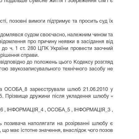
о подальше сумісне життя і збереження сім`ї є
ті, позовні вимоги підтримує та просить суд їх
овідомлявся судом своєчасно, належним чином та
відомлення про причину неявки в засідання від
 до ч. 1 ст. 280 ЦПК України провести заочний
ирішення справи.
що відповідно до положень цього Кодексу розгляд
гою звукозаписувального технічного засобу не
та ОСОБА_8 зареєстрували шлюб 21.06.2010 у
25. Прізвище дружини після укладення шлюбу «
_6 , ІНФОРМАЦІЯ_4 , ОСОБА_5 , ІНФОРМАЦІЯ_3 ,
ть позивача наполягати на розірванні шлюбу є
що має істотне значення, внаслідок чого позов