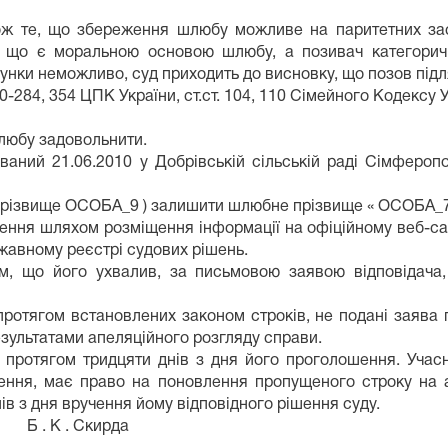
кож те, що збереження шлюбу можливе на паритетних зас
, що є моральною основою шлюбу, а позивач категорич
унки неможливо, суд приходить до висновку, що позов підл
280-284, 354 ЦПК України, ст.ст. 104, 110 Сімейного Кодексу У
юбу задовольнити.
ий 21.06.2010 у Добрівській сільській раді Сімферопо
різвище ОСОБА_9 ) залишити шлюбне прізвище « ОСОБА_7
ення шляхом розміщення інформації на офіційному веб-сай
жавному реєстрі судових рішень.
м, що його ухвалив, за письмовою заявою відповідача,
протягом встановлених законом строків, не подані заява 
езультатами апеляційного розгляду справи.
 протягом тридцяти днів з дня його проголошення. Учас
ення, має право на поновлення пропущеного строку на 
ів з дня вручення йому відповідного рішення суду.
Скирда