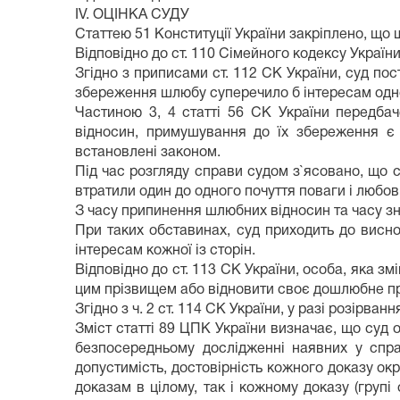
ІV. ОЦІНКА СУДУ
Статтею 51 Конституції України закріплено, що ш
Відповідно до ст. 110 Сімейного кодексу Україн
Згідно з приписами ст. 112 СК України, суд п
збереження шлюбу суперечило б інтересам одного
Частиною 3, 4 статті 56 СК України передб
відносин, примушування до їх збереження є 
встановлені законом.
Під час розгляду справи судом з`ясовано, що 
втратили один до одного почуття поваги і любові
З часу припинення шлюбних відносин та часу зн
При таких обставинах, суд приходить до висн
інтересам кожної із сторін.
Відповідно до ст. 113 СК України, особа, яка з
цим прізвищем або відновити своє дошлюбне п
Згідно з ч. 2 ст. 114 СК України, у разі розір
Зміст статті 89 ЦПК України визначає, що суд 
безпосередньому дослідженні наявних у спра
допустимість, достовірність кожного доказу окре
доказам в цілому, так і кожному доказу (групі