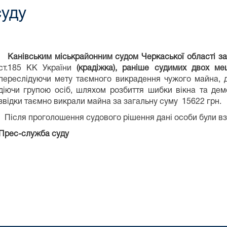
суду
Канівським міськрайонним судом Черкаської області з
ст.185 КК України
(крадіжка), раніше судимих двох ме
переслідуючи мету таємного викрадення чужого майна, д
діючи групою осіб, шляхом розбиття шибки вікна та дем
звідки таємно викрали майна за загальну суму 15622 грн.
Після проголошення судового рішення дані особи були взяті
П
рес-служба суду