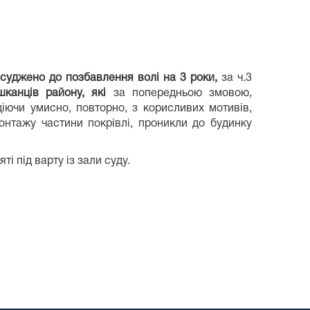
асуджено
до позбавлення волі на 3 роки,
за ч.3
шканців району, які
за попередньою змовою,
іючи умисно, повторно, з корисливих мотивів,
онтажу частини покрівлі, проникли до будинку
 під варту із зали суду.