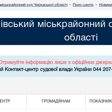
міськрайонний суд Черкаської області
Прес-центр
Новин
•
•
івський міськрайонний 
області
Отримуйте інформацію лише з офіційних джере
й Контакт-центр судової влади України 044 207
ЕНТР
ГРОМАДЯНАМ
ПОКАЗНИК