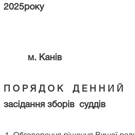
2025
м. Канів
П О Р Я Д О К Д Е Н Н И Й
засідання зборів суддів