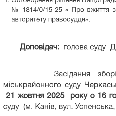
Обговорення рішення Вищої ради
№ 1814/0/15-25 « Про вжиття з
авторитету правосуддя».
Доповідач:
голова суду Д
Засідання зборів су
міськрайонного суду Черкаськ
21 жовтня 2025 року о 16 го
суду (м. Канів, вул. Успенська, 