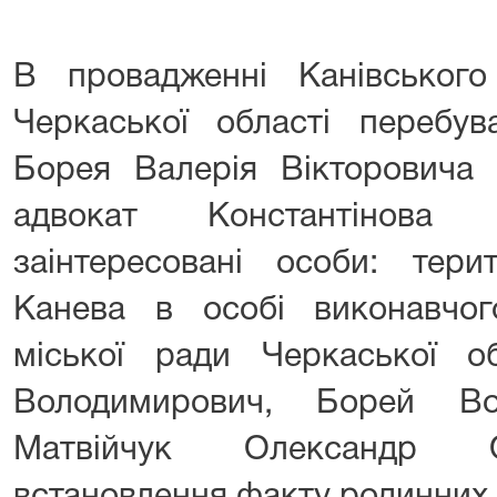
ВСТАНО
В провадженні Канівського
Черкаської області перебу
Борея Валерія Вікторовича 
адвокат Константінова 
заінтересовані особи: тери
Канева в особі виконавчого
міської ради Черкаської о
Володимирович, Борей Во
Матвійчук Олександр О