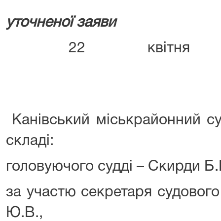
уточненої заяви
22 квітня 
м. Ка
Канівський міськрайонний су
складі:
головуючого судді – Скирди Б.
за участю секретаря судового
Ю.В.,