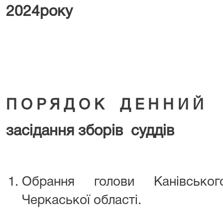
2024
м. К
П О Р Я Д О К Д Е Н Н И Й
засідання зборів суддів
Обрання голови Канівськог
Черкаської області.