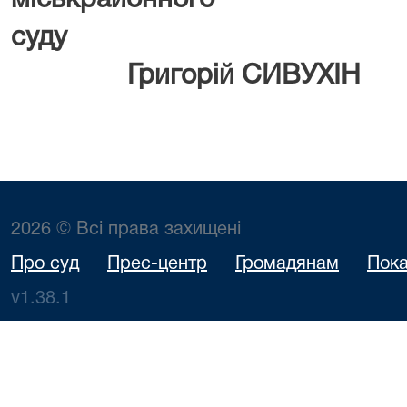
міськрайонного
су
Григорій СИВУХІН
2026 © Всі права захищені
Про суд
Прес-центр
Громадянам
Пока
v1.38.1