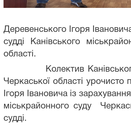
Деревенського Ігоря Іванович
судді Канівського міськрайо
області.
Колектив Канівського м
Черкаської області урочисто 
Ігоря Івановича із зарахуванн
міськрайонного суду Черкась
судді.