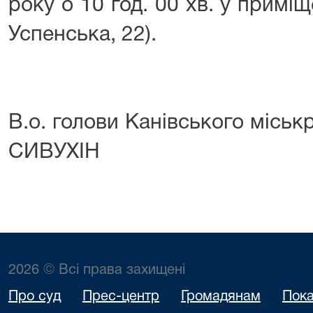
року о 10 год. 00 хв. у приміще
Успенська, 22).
В.о. голови Канівського міськ
СИВУХІН
2026 © Всі права захищені
Про суд
Прес-центр
Громадянам
Пока