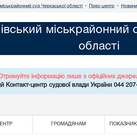
міськрайонний суд Черкаської області
Прес-центр
Новин
•
•
івський міськрайонний 
області
Отримуйте інформацію лише з офіційних джере
й Контакт-центр судової влади України 044 207
ЕНТР
ГРОМАДЯНАМ
ПОКАЗНИК