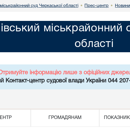
міськрайонний суд Черкаської області
Прес-центр
Новин
•
•
івський міськрайонний 
області
Отримуйте інформацію лише з офіційних джере
й Контакт-центр судової влади України 044 207
ЕНТР
ГРОМАДЯНАМ
ПОКАЗНИК