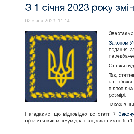
З 1 січня 2023 року зм
02 січня 2023, 11:14
Звертаємо 
Законом Ук
подання з
передбачен
Ставки суд
Так, статт
від прожит
відповідна
розмірі.
Також в цій
Нагадаємо, що відповідно до статті 7
Закон
прожитковий мінімум для працездатних осіб з 1