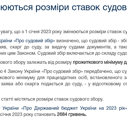
інюються розміри ставок судов
увагу, що з 1 січня 2023 року змінюються розміри ставок с
раїни «Про судовий збір»
визначено, що судовий збір - збі
аяв, скарг до суду, за видачу судами документів, а та
их цим Законом. Судовий збір включається до складу судо
ового збору залежать від розміру
прожиткового мінімуму
д
ею 4 Закону України «Про судовий збір» передбачено, що су
кового мінімуму для працездатних осіб, встановленого з
 заява або скарга подається до суду, - у відсотковому с
 статті містяться розміри ставок судового збору.
у України «Про Державний бюджет України на 2023 рік»
 січня 2023 року становить
2684 гривень.