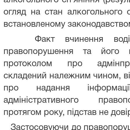
алкогольного сп`яніння (резу
огляд на стан алкогольного 
встановленому законодавство
Факт вчинення водієм 
правопорушення та його в
протоколом про адмінпр
складений належним чином, в
про надання інформац
адміністративного право
протягом року, підстав не дові
Застосовуючи до правопоруш