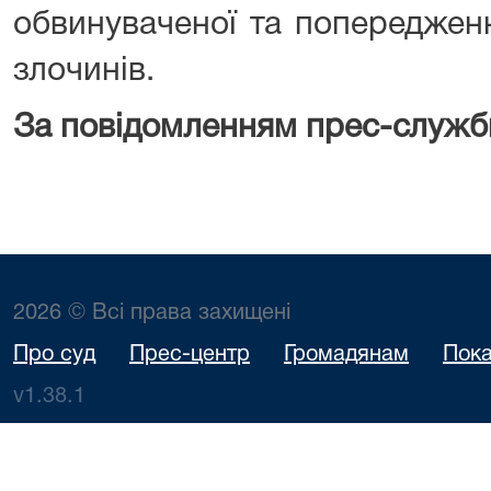
обвинуваченої та попереджен
злочинів.
За повідомленням прес-служб
2026 © Всі права захищені
Про суд
Прес-центр
Громадянам
Пока
v1.38.1