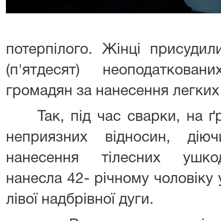
потерпілого. Жінці присуди
(п'ятдесят) неоподаткован
громадян за нанесення легких
Так, під час сварки, на ґр
неприязних відносин, ді
нанесення тілесних ушко
нанесла 42- річному чоловіку
лівої надбрівної дуги.