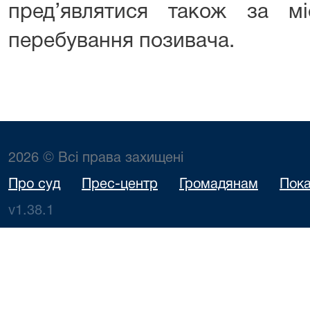
пред’являтися також за м
перебування позивача.
2026 © Всі права захищені
Про суд
Прес-центр
Громадянам
Пока
v1.38.1